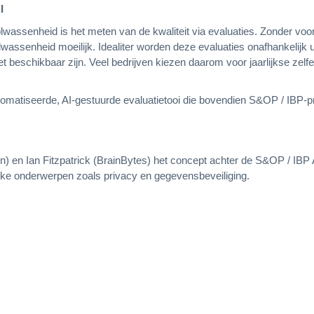
I
wassenheid is het meten van de kwaliteit via evaluaties. Zonder voo
ssenheid moeilijk. Idealiter worden deze evaluaties onafhankelijk u
t beschikbaar zijn. Veel bedrijven kiezen daarom voor jaarlijkse zelfev
utomatiseerde, AI‑gestuurde evaluatietooi die bovendien S&OP / IBP‑p
tion) en Ian Fitzpatrick (BrainBytes) het concept achter de S&OP / IBP
rijke onderwerpen zoals privacy en gegevensbeveiliging.