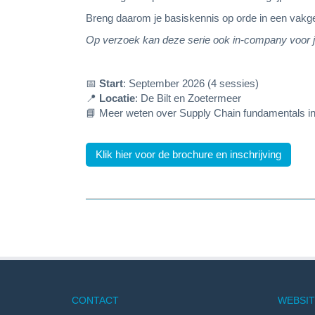
Breng daarom je basiskennis op orde in een vakgeb
Op verzoek kan deze serie ook in-company voor j
📅
Start
: September 2026 (4 sessies)
📍
Locatie
: De Bilt en Zoetermeer
📘
Meer weten over Supply Chain fundamentals in 
Klik hier voor de brochure en inschrijving
CONTACT
WEBSIT