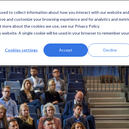
sed to collect information about how you interact with our website an
rove and customize your browsing experience and for analytics and metri
lisatie
Learning & Development
Interim Management
Onze
t more about the cookies we use, see our Privacy Policy.
is website. A single cookie will be used in your browser to remember you
Cookies settings
Accept
Decline