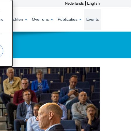
Nederlands
English
d
cs
 opdrachten
Over ons
Publicaties
Events
r