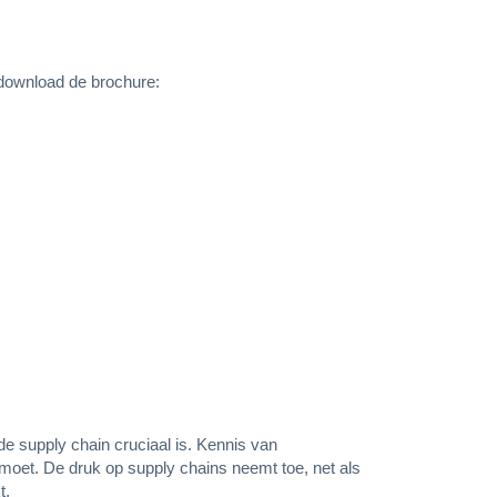
download de brochure:
de supply chain cruciaal is. Kennis van
 moet. De druk op supply chains neemt toe, net als
t.