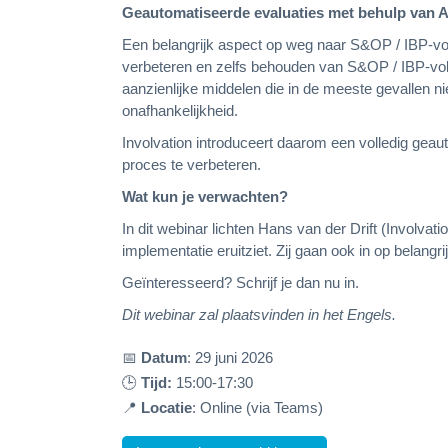
Geautomatiseerde evaluaties met behulp van A
Een belangrijk aspect op weg naar S&OP / IBP-vol
verbeteren en zelfs behouden van S&OP / IBP-volwa
aanzienlijke middelen die in de meeste gevallen nie
onafhankelijkheid.
Involvation introduceert daarom een volledig gea
proces te verbeteren.
Wat kun je verwachten?
In dit webinar lichten Hans van der Drift (Involva
implementatie eruitziet. Zij gaan ook in op belang
Geïnteresseerd? Schrijf je dan nu in.
Dit webinar zal plaatsvinden in het Engels.
📅
Datum
: 29 juni 2026
🕒
Tijd:
15:00-17:30
📍
Locatie
: Online (via Teams)